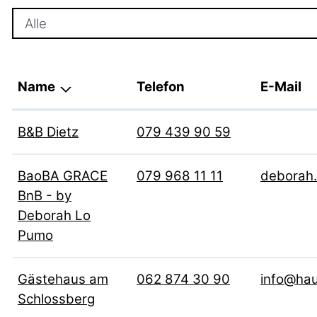
Name
Telefon
E-Mail
B&B Dietz
079 439 90 59
BaoBA GRACE
079 968 11 11
deborah
BnB - by
Deborah Lo
Pumo
Gästehaus am
062 874 30 90
info@ha
Schlossberg