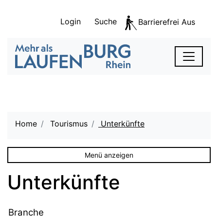
Kopfzeile
zur Startseite
Direkt zur Hauptnavigation
Direkt zum Inhalt
Direkt zur Suche
Direkt zum Stichwortverzeichnis
Login
Suche
Barrierefrei Aus
S
zur Startseite
Laufenburg
Hauptnavigation
Hauptinhalt
Home
Tourismus
Unterkünfte
(ausgewählt)
Menü anzeigen
Unterkünfte
Branche