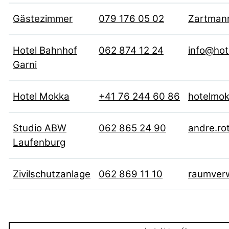
Gästezimmer
079 176 05 02
Zartman
Hotel Bahnhof
062 874 12 24
info@hot
Garni
Hotel Mokka
+41 76 244 60 86
hotelmo
Studio ABW
062 865 24 90
andre.ro
Laufenburg
Zivilschutzanlage
062 869 11 10
raumver