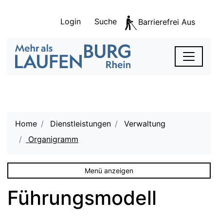
Kopfzeile
zur Startseite
Direkt zur Hauptnavigation
Direkt zum Inhalt
Direkt zur Suche
Direkt zum Stichwortverzeichnis
Login
Suche
Barrierefrei Aus
S
zur Startseite
Laufenburg
Hauptnavigation
Hauptinhalt
Home
Dienstleistungen
Verwaltung
Organigramm
(ausgewählt)
Menü anzeigen
Führungsmodell