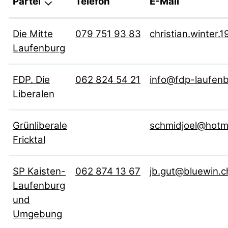
Partei
Telefon
E-Mail
Die Mitte
079 751 93 83
christian.winter
Laufenburg
FDP. Die
062 824 54 21
info@fdp-laufenb
Liberalen
Grünliberale
schmidjoel@hotm
Fricktal
SP Kaisten-
062 874 13 67
jb.gut@bluewin.c
Laufenburg
und
Umgebung