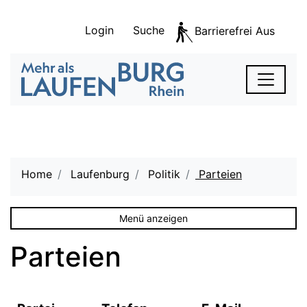
Kopfzeile
zur Startseite
Direkt zur Hauptnavigation
Direkt zum Inhalt
Direkt zur Suche
Direkt zum Stichwortverzeichnis
Login
Suche
Barrierefrei Aus
S
zur Startseite
Laufenburg
Hauptnavigation
Hauptinhalt
Home
Laufenburg
Politik
Parteien
(ausgewählt
Menü anzeigen
Parteien