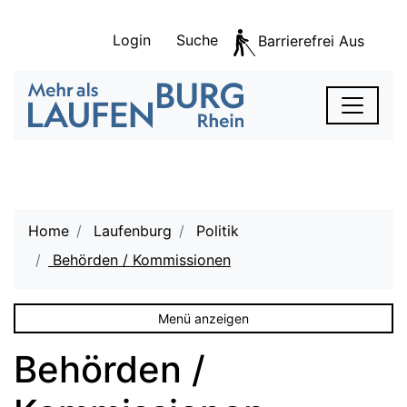
Kopfzeile
zur Startseite
Direkt zur Hauptnavigation
Direkt zum Inhalt
Direkt zur Suche
Direkt zum Stichwortverzeichnis
Login
Suche
Barrierefrei Aus
S
zur Startseite
Laufenburg
Hauptnavigation
Hauptinhalt
Home
Laufenburg
Politik
Behörden / Kommissionen
(ausgewählt)
Menü anzeigen
Behörden /