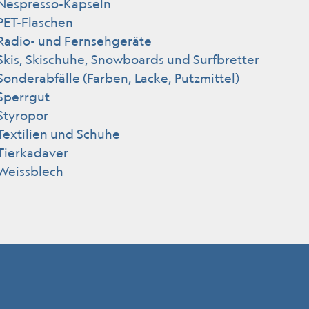
Nespresso-Kapseln
PET-Flaschen
Radio- und Fernsehgeräte
Skis, Skischuhe, Snowboards und Surfbretter
Sonderabfälle (Farben, Lacke, Putzmittel)
Sperrgut
Styropor
Textilien und Schuhe
Tierkadaver
Weissblech