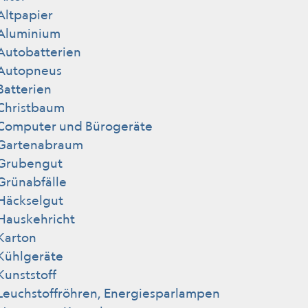
Altpapier
Aluminium
Autobatterien
Autopneus
Batterien
Christbaum
Computer und Bürogeräte
Gartenabraum
Grubengut
Grünabfälle
Häckselgut
Hauskehricht
Karton
Kühlgeräte
Kunststoff
Leuchstoffröhren, Energiesparlampen