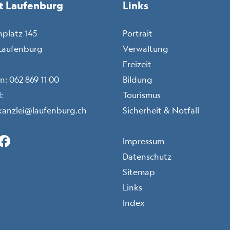
t Laufenburg
Links
nplatz 145
Portrait
Laufenburg
Verwaltung
Freizeit
on:
062 869 11 00
Bildung
:
Tourismus
kanzlei@laufenburg.ch
Sicherheit & Notfall
Instagram (icon: c-instagram)
Facebook (icon: c-facebook)
LinkedIn (icon: c-linkedin)
X (icon: c-x)
Toolbar
Impressum
Datenschutz
Sitemap
Links
Index