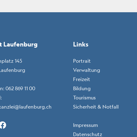
t Laufenburg
Links
nplatz 145
Portrait
Laufenburg
Verwaltung
Freizeit
on:
062 869 11 00
Bildung
:
Tourismus
kanzlei@laufenburg.ch
Sicherheit & Notfall
Instagram (icon: c-instagram)
Facebook (icon: c-facebook)
LinkedIn (icon: c-linkedin)
X (icon: c-x)
Toolbar
Impressum
Datenschutz