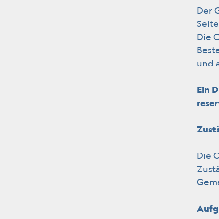
Der 
Seite
Die O
Best
und a
Ein D
reser
Zust
Die O
Zustä
Geme
Aufg