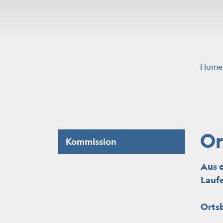
Home
Subnavigation
Or
Kommission
(ausgewählt)
Aus 
Laufe
Orts