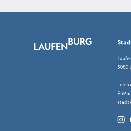
Fussbereich
Stad
Laufe
5080 
Telef
E-Mail
stadt