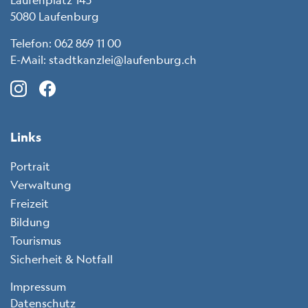
Laufenplatz 145
5080 Laufenburg
Telefon:
062 869 11 00
E-Mail:
stadtkanzlei@laufenburg.ch
Instagram (icon: c-instagram)
Facebook (icon: c-facebook)
LinkedIn (icon: c-linkedin)
X (icon: c-x)
Links
Portrait
Verwaltung
Freizeit
Bildung
Tourismus
Sicherheit & Notfall
Toolbar
Impressum
Datenschutz