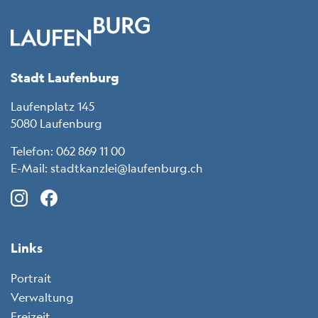
Stadt Laufenburg
Laufenplatz 145
5080 Laufenburg
Telefon:
062 869 11 00
E-Mail:
stadtkanzlei@laufenburg.ch
Instagram (icon: c-instagram)
Facebook (icon: c-facebook)
LinkedIn (icon: c-linkedin)
X (icon: c-x)
Links
Portrait
Verwaltung
Freizeit