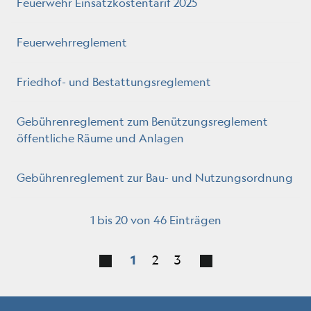
Feuerwehr Einsatzkostentarif 2025
Feuerwehrreglement
Friedhof- und Bestattungsreglement
Gebührenreglement zum Benützungsreglement
öffentliche Räume und Anlagen
Gebührenreglement zur Bau- und Nutzungsordnung
1 bis 20 von 46 Einträgen
1
2
3
Fussbereich