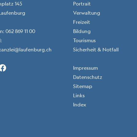
nplatz 145
Portrait
Laufenburg
Verwaltung
Freizeit
on:
062 869 11 00
Bildung
:
Tourismus
kanzlei@laufenburg.ch
Sicherheit & Notfall
Instagram (icon: c-instagram)
Facebook (icon: c-facebook)
LinkedIn (icon: c-linkedin)
X (icon: c-x)
Toolbar
Impressum
Datenschutz
Sitemap
Links
Index