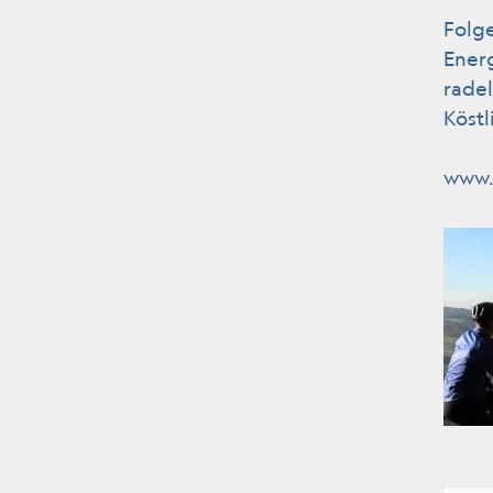
Folg
Ener
rade
Köstl
www.