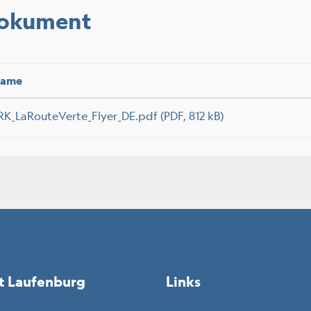
okument
ame
RK_LaRouteVerte_Flyer_DE.pdf
(PDF, 812 kB)
t Laufenburg
Links