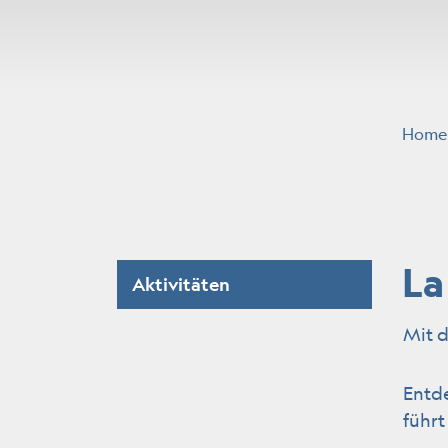
Home
Subnavigation
La
Aktivitäten
(ausgewählt)
Mit 
Entde
führt