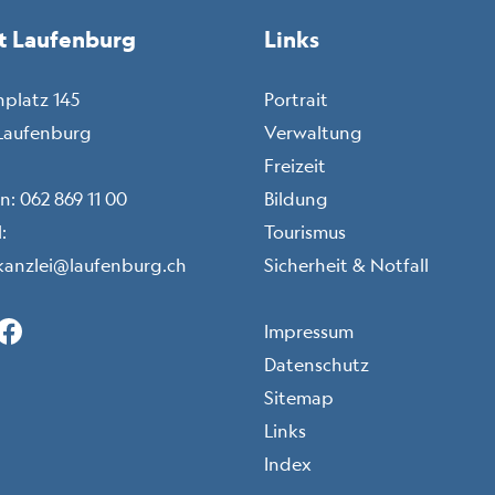
t Laufenburg
Links
nplatz 145
Portrait
Laufenburg
Verwaltung
Freizeit
on:
062 869 11 00
Bildung
:
Tourismus
kanzlei@laufenburg.ch
Sicherheit & Notfall
Instagram (icon: c-instagram)
Facebook (icon: c-facebook)
LinkedIn (icon: c-linkedin)
X (icon: c-x)
Toolbar
Impressum
Datenschutz
Sitemap
Links
Index