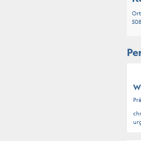
Or
50
Pe
Wi
Pr
ch
ur