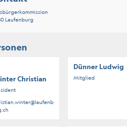
tsbürgerkommission
80 Laufenburg
rsonen
Dünner Ludwig
nter Christian
Mitglied
äsident
ristian.winter@laufenb
g.ch