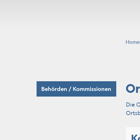
Home
Subnavigation
Or
Behörden / Kommissionen
(ausgewäh
Die 
Ortsb
K