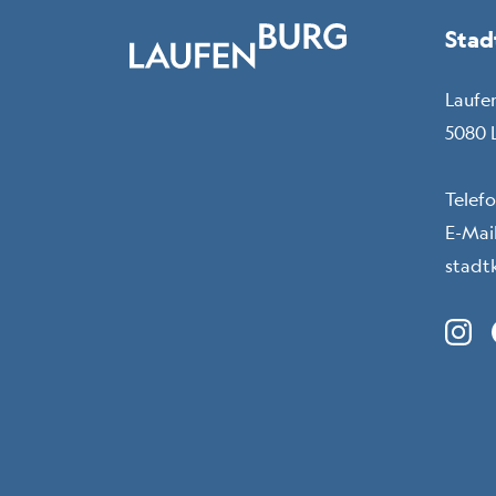
Stad
Laufe
5080 
Telef
E-Mail
stadt