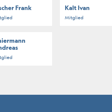
scher Frank
Kalt Ivan
tglied
Mitglied
hiermann
ndreas
tglied