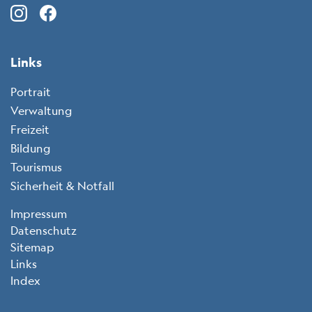
Instagram (icon: c-instagram)
Facebook (icon: c-facebook)
LinkedIn (icon: c-linkedin)
X (icon: c-x)
Links
Portrait
Verwaltung
Freizeit
Bildung
Tourismus
Sicherheit & Notfall
Toolbar
Impressum
Datenschutz
Sitemap
Links
Index