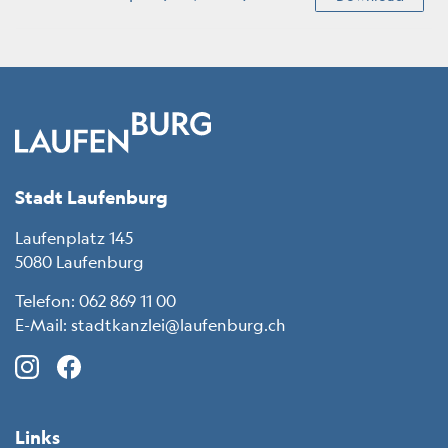
Fussbereich
Stadt Laufenburg
Laufenplatz 145
5080 Laufenburg
Telefon:
062 869 11 00
E-Mail:
stadtkanzlei@laufenburg.ch
Instagram (icon: c-instagram)
Facebook (icon: c-facebook)
LinkedIn (icon: c-linkedin)
X (icon: c-x)
Links