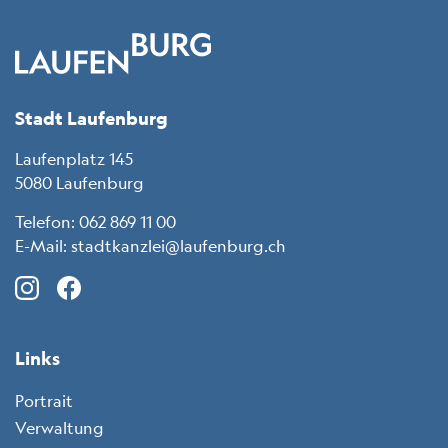
Fussbereich
Stadt Laufenburg
Laufenplatz 145
5080 Laufenburg
Telefon:
062 869 11 00
E-Mail:
stadtkanzlei@laufenburg.ch
Instagram (icon: c-instagram)
Facebook (icon: c-facebook)
LinkedIn (icon: c-linkedin)
X (icon: c-x)
Links
Portrait
Verwaltung